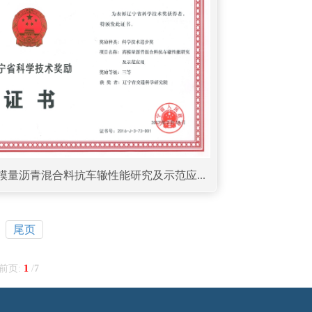
高模量沥青混合料抗车辙性能研究及示范应...
尾页
前页:
1
/
7