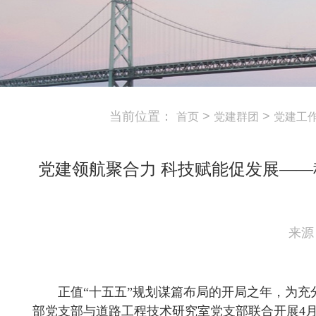
当前位置：
>
>
首页
党建群团
党建工
党建领航聚合力 科技赋能促发展—
来源
正值“十五五”规划谋篇布局的开局之年，为充
部党支部与道路工程技术研究室党支部联合开展4